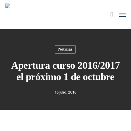
Skip
to
Men
search
main
content
Noticias
Apertura curso 2016/2017
el próximo 1 de octubre
16 julio, 2016