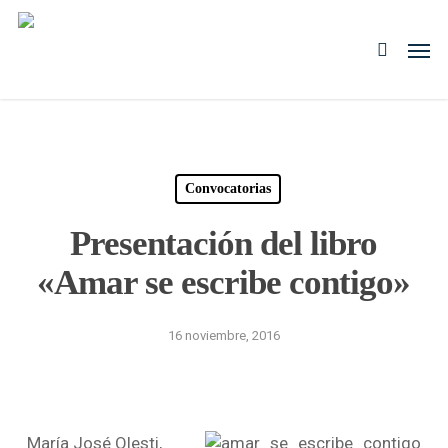
Skip
to
Men
search
main
content
Convocatorias
Presentación del libro
«Amar se escribe contigo»
16 noviembre, 2016
María José Olesti,